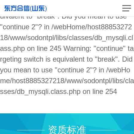
Warning: "continue" targeting switch is eq
uivalent to "break". Did you mean to use
"continue 2"? in /webHome/host88853272
18/www/sodontpl/libs/classes/db_mysqli.cl
ass.php on line 245 Warning: "continue" ta
rgeting switch is equivalent to "break". Did
you mean to use "continue 2"? in /webHo
me/host8885327218/www/sodontpl/libs/cla
sses/db_mysqli.class.php on line 254
资质标准